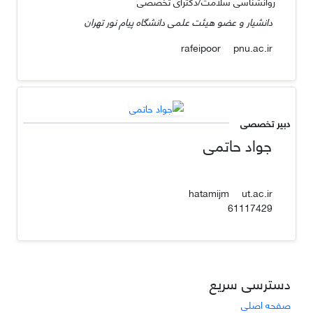
روانشناسی سلامت/دکترای تخصصی
دانشیار و عضو هیئت علمی دانشگاه پیام نور تهران
pnu.ac.ir
rafeipoor
دبیر تخصصی
جواد حاتمی
ut.ac.ir
hatamijm
61117429
دسترسی سریع
صفحه اصلی